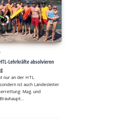
6
HTL-Lehrkräfte absolvieren
ng
ht nur an der HTL
ondern ist auch Landesleiter
errettung: Mag. und
 Bräuhaupt…