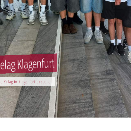
elag Klagenfurt
e Kelag in Klagenfurt besuchen.