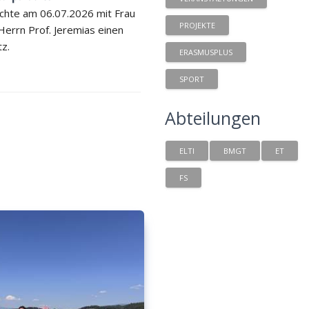
chte am 06.07.2026 mit Frau
PROJEKTE
 Herrn Prof. Jeremias einen
tz.
ERASMUSPLUS
SPORT
Abteilungen
ELTI
BMGT
ET
FS