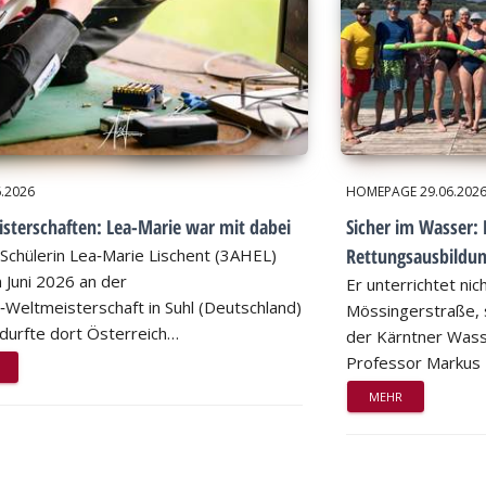
6.2026
HOMEPAGE
29.06.202
sterschaften: Lea-Marie war mit dabei
Sicher im Wasser: 
Rettungsausbildu
Schülerin Lea‑Marie Lischent (3AHEL)
 Juni 2026 an der
Er unterrichtet nic
n‑Weltmeisterschaft in Suhl (Deutschland)
Mössingerstraße, s
d durfte dort Österreich…
der Kärntner Wass
Professor Markus
MEHR