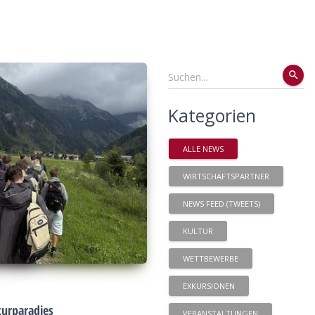
search
Kategorien
ALLE NEWS
WIRTSCHAFTSPARTNER
NEWS FEED (TWEETS)
KULTUR
WETTBEWERBE
EXKURSIONEN
urparadies
VERANSTALTUNGEN