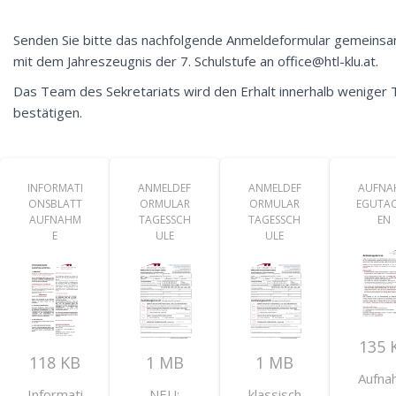
Senden Sie bitte das nachfolgende Anmeldeformular gemeins
mit dem Jahreszeugnis der 7. Schulstufe an office@htl-klu.at.
Das Team des Sekretariats wird den Erhalt innerhalb weniger
bestätigen.
INFORMATI
ANMELDEF
ANMELDEF
AUFNA
ONSBLATT
ORMULAR
ORMULAR
EGUTA
AUFNAHM
TAGESSCH
TAGESSCH
EN
E
ULE
ULE
135 
118 KB
1 MB
1 MB
Aufna
Informati
NEU:
klassisch