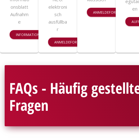
eguta
onsblatt
elektroni
en
ANMELDEFORMULAR TAGES
Aufnahm
sch
e
ausfüllba
AUF
r
INFORMATIONSBLATT AUFNAHME
ANMELDEFORMULAR TAGESSCHULE
FAQs - Häufig gestellt
Fragen