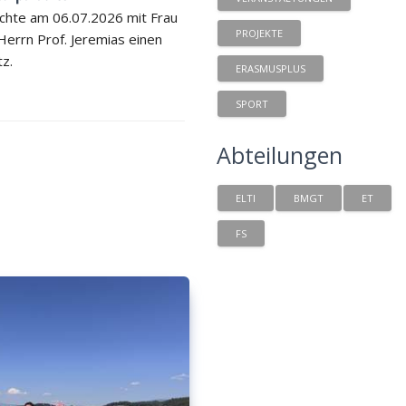
chte am 06.07.2026 mit Frau
PROJEKTE
 Herrn Prof. Jeremias einen
tz.
ERASMUSPLUS
SPORT
Abteilungen
ELTI
BMGT
ET
FS