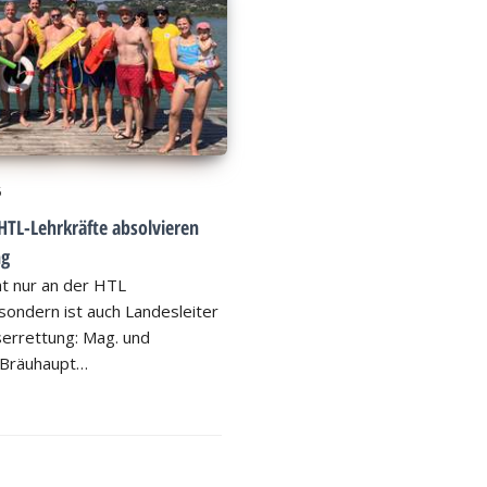
6
HTL-Lehrkräfte absolvieren
ng
ht nur an der HTL
ondern ist auch Landesleiter
errettung: Mag. und
 Bräuhaupt…