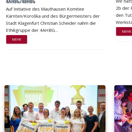
4AHBG/4BHBG
Wir hat
2b der 
Auf Initiative des Mauthausen Komitee
den Tut
Kärnten/Koroška und des Bürgermeisters der
Werkstä
Stadt Klagenfurt Christian Scheider nahm die
Ethikgruppe der 4AHBG…
MEHR
MEHR