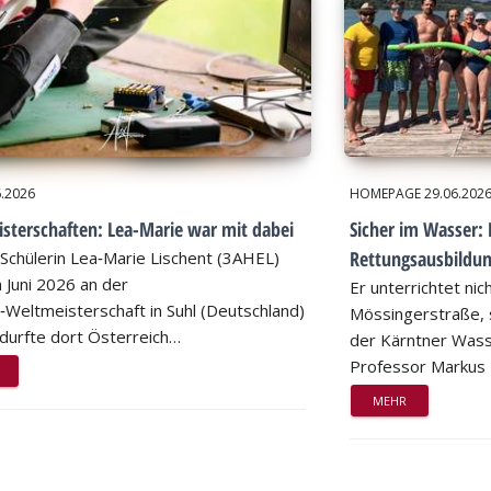
6.2026
HOMEPAGE
29.06.202
sterschaften: Lea-Marie war mit dabei
Sicher im Wasser: 
Rettungsausbildu
Schülerin Lea‑Marie Lischent (3AHEL)
 Juni 2026 an der
Er unterrichtet nic
n‑Weltmeisterschaft in Suhl (Deutschland)
Mössingerstraße, s
d durfte dort Österreich…
der Kärntner Wass
Professor Markus
MEHR