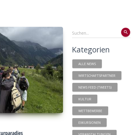
search
Kategorien
ALLE NEWS
WIRTSCHAFTSPARTNER
NEWS FEED (TWEETS)
KULTUR
WETTBEWERBE
EXKURSIONEN
urparadies
VERANSTALTUNGEN