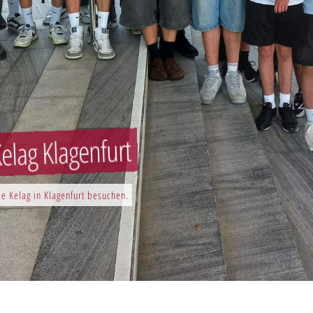
elag Klagenfurt
e Kelag in Klagenfurt besuchen.