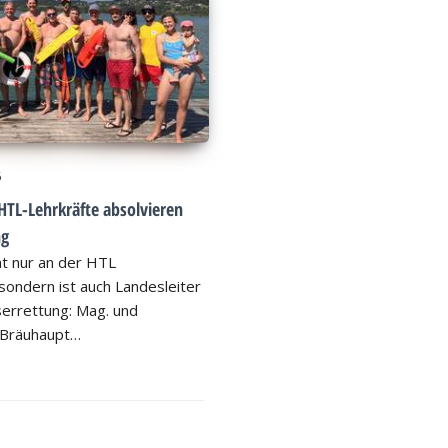
6
HTL-Lehrkräfte absolvieren
ng
ht nur an der HTL
ondern ist auch Landesleiter
errettung: Mag. und
 Bräuhaupt…