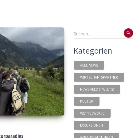
search
Kategorien
ALLE NEWS
WIRTSCHAFTSPARTNER
NEWS FEED (TWEETS)
KULTUR
WETTBEWERBE
EXKURSIONEN
urparadies
VERANSTALTUNGEN