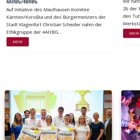
4AHBG/4BHBG
Wir hat
2b der 
Auf Initiative des Mauthausen Komitee
den Tut
Kärnten/Koroška und des Bürgermeisters der
Werkstä
Stadt Klagenfurt Christian Scheider nahm die
Ethikgruppe der 4AHBG…
MEHR
MEHR