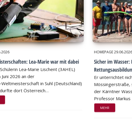
6.2026
HOMEPAGE
29.06.202
sterschaften: Lea-Marie war mit dabei
Sicher im Wasser: 
Rettungsausbildu
Schülerin Lea‑Marie Lischent (3AHEL)
 Juni 2026 an der
Er unterrichtet nic
n‑Weltmeisterschaft in Suhl (Deutschland)
Mössingerstraße, s
d durfte dort Österreich…
der Kärntner Wass
Professor Markus
MEHR