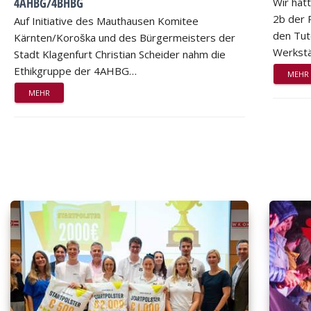
4AHBG/4BHBG
Wir hat
2b der 
Auf Initiative des Mauthausen Komitee
den Tut
Kärnten/Koroška und des Bürgermeisters der
Werkstä
Stadt Klagenfurt Christian Scheider nahm die
Ethikgruppe der 4AHBG…
MEHR
MEHR