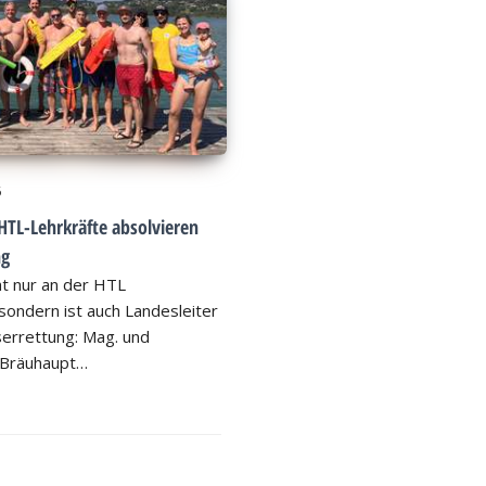
6
HTL-Lehrkräfte absolvieren
ng
ht nur an der HTL
ondern ist auch Landesleiter
errettung: Mag. und
 Bräuhaupt…