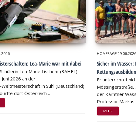
6.2026
HOMEPAGE
29.06.202
sterschaften: Lea-Marie war mit dabei
Sicher im Wasser: 
Rettungsausbildu
Schülerin Lea‑Marie Lischent (3AHEL)
 Juni 2026 an der
Er unterrichtet nic
n‑Weltmeisterschaft in Suhl (Deutschland)
Mössingerstraße, s
d durfte dort Österreich…
der Kärntner Wass
Professor Markus
MEHR