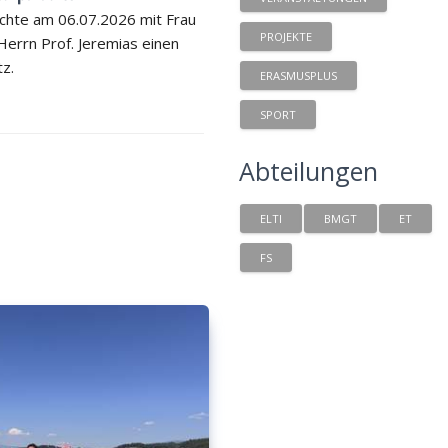
chte am 06.07.2026 mit Frau
PROJEKTE
 Herrn Prof. Jeremias einen
tz.
ERASMUSPLUS
SPORT
Abteilungen
ELTI
BMGT
ET
FS