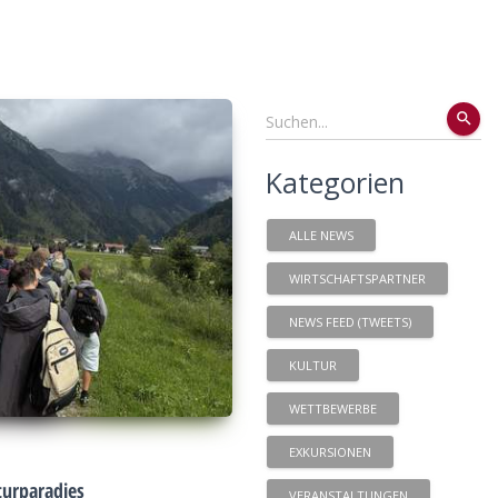
search
Kategorien
ALLE NEWS
WIRTSCHAFTSPARTNER
NEWS FEED (TWEETS)
KULTUR
WETTBEWERBE
EXKURSIONEN
urparadies
VERANSTALTUNGEN