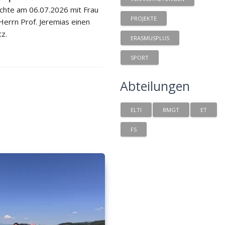
chte am 06.07.2026 mit Frau
PROJEKTE
 Herrn Prof. Jeremias einen
tz.
ERASMUSPLUS
SPORT
Abteilungen
ELTI
BMGT
ET
FS