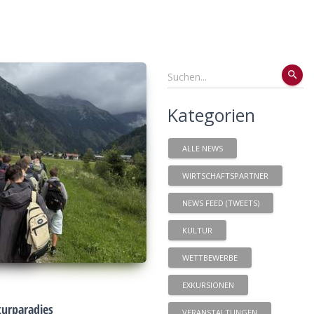
search
Kategorien
ALLE NEWS
WIRTSCHAFTSPARTNER
NEWS FEED (TWEETS)
KULTUR
WETTBEWERBE
EXKURSIONEN
urparadies
VERANSTALTUNGEN