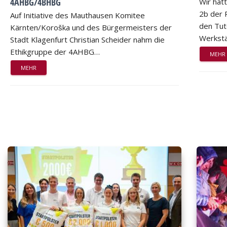
4AHBG/4BHBG
Wir hat
2b der 
Auf Initiative des Mauthausen Komitee
den Tut
Kärnten/Koroška und des Bürgermeisters der
Werkstä
Stadt Klagenfurt Christian Scheider nahm die
Ethikgruppe der 4AHBG…
MEHR
MEHR