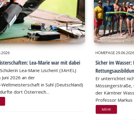
6.2026
HOMEPAGE
29.06.202
sterschaften: Lea-Marie war mit dabei
Sicher im Wasser: 
Rettungsausbildu
Schülerin Lea‑Marie Lischent (3AHEL)
 Juni 2026 an der
Er unterrichtet nic
n‑Weltmeisterschaft in Suhl (Deutschland)
Mössingerstraße, s
d durfte dort Österreich…
der Kärntner Wass
Professor Markus
MEHR