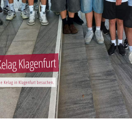
elag Klagenfurt
e Kelag in Klagenfurt besuchen.