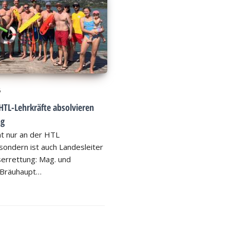
6
HTL-Lehrkräfte absolvieren
ng
ht nur an der HTL
ondern ist auch Landesleiter
errettung: Mag. und
 Bräuhaupt…