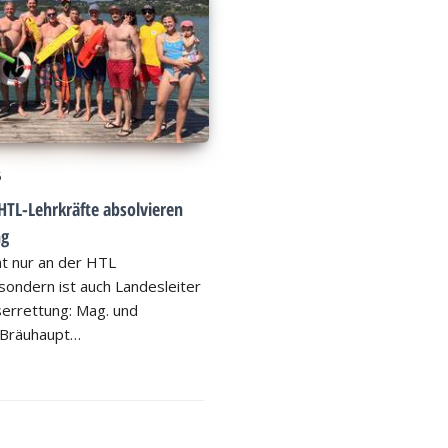
6
HTL-Lehrkräfte absolvieren
ng
ht nur an der HTL
ondern ist auch Landesleiter
errettung: Mag. und
 Bräuhaupt…