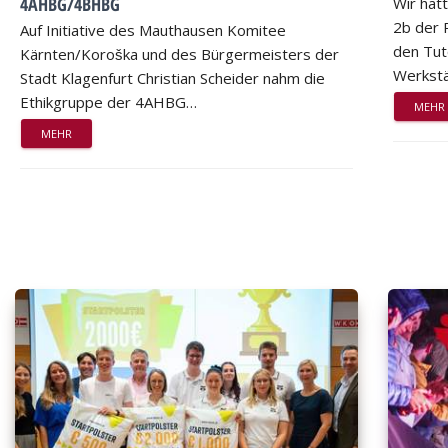
4AHBG/4BHBG
Wir hat
2b der 
Auf Initiative des Mauthausen Komitee
den Tut
Kärnten/Koroška und des Bürgermeisters der
Werkstä
Stadt Klagenfurt Christian Scheider nahm die
Ethikgruppe der 4AHBG…
MEHR
MEHR