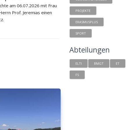
chte am 06.07.2026 mit Frau
PROJEKTE
 Herrn Prof. Jeremias einen
tz.
ERASMUSPLUS
SPORT
Abteilungen
ELTI
BMGT
ET
FS