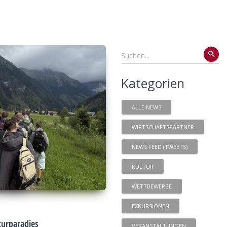
search
Kategorien
ALLE NEWS
WIRTSCHAFTSPARTNER
NEWS FEED (TWEETS)
KULTUR
WETTBEWERBE
EXKURSIONEN
urparadies
VERANSTALTUNGEN