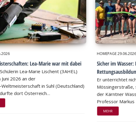
6.2026
HOMEPAGE
29.06.202
sterschaften: Lea-Marie war mit dabei
Sicher im Wasser: 
Rettungsausbildu
Schülerin Lea‑Marie Lischent (3AHEL)
 Juni 2026 an der
Er unterrichtet nic
n‑Weltmeisterschaft in Suhl (Deutschland)
Mössingerstraße, s
d durfte dort Österreich…
der Kärntner Wass
Professor Markus
MEHR