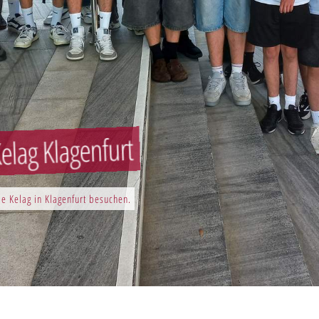
elag Klagenfurt
e Kelag in Klagenfurt besuchen.