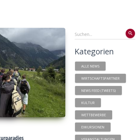
search
Kategorien
ALLE NEWS
WIRTSCHAFTSPARTNER
NEWS FEED (TWEETS)
KULTUR
WETTBEWERBE
EXKURSIONEN
urparadies
VERANSTALTUNGEN