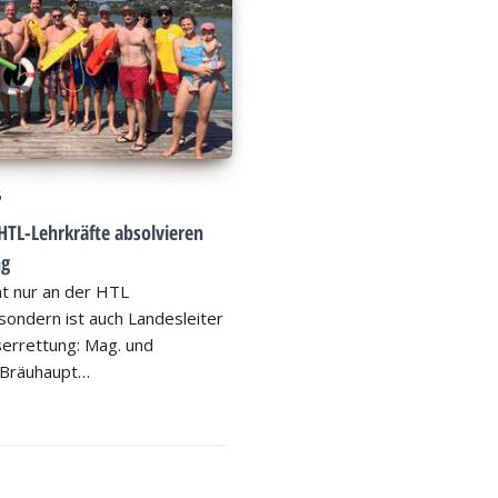
6
HTL-Lehrkräfte absolvieren
ng
ht nur an der HTL
ondern ist auch Landesleiter
errettung: Mag. und
 Bräuhaupt…