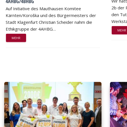
4AHBG/4BHBG
Wir hat
2b der 
Auf Initiative des Mauthausen Komitee
den Tut
Kärnten/Koroška und des Bürgermeisters der
Werkstä
Stadt Klagenfurt Christian Scheider nahm die
Ethikgruppe der 4AHBG…
MEHR
MEHR