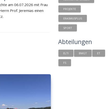
chte am 06.07.2026 mit Frau
PROJEKTE
 Herrn Prof. Jeremias einen
tz.
ERASMUSPLUS
SPORT
Abteilungen
ELTI
BMGT
ET
FS