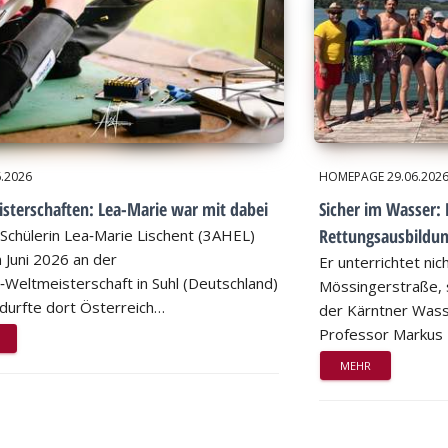
6.2026
HOMEPAGE
29.06.202
sterschaften: Lea-Marie war mit dabei
Sicher im Wasser: 
Rettungsausbildu
Schülerin Lea‑Marie Lischent (3AHEL)
 Juni 2026 an der
Er unterrichtet nic
n‑Weltmeisterschaft in Suhl (Deutschland)
Mössingerstraße, s
d durfte dort Österreich…
der Kärntner Wass
Professor Markus
MEHR