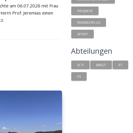
chte am 06.07.2026 mit Frau
PROJEKTE
 Herrn Prof. Jeremias einen
tz.
ERASMUSPLUS
SPORT
Abteilungen
ELTI
BMGT
ET
FS