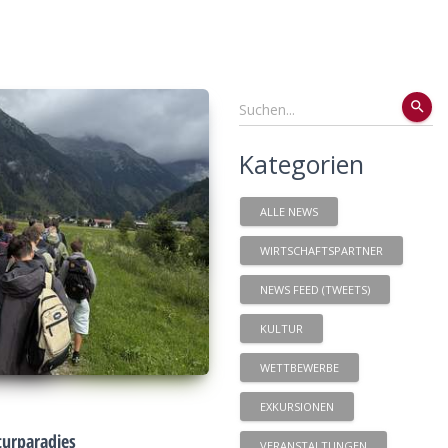
search
Kategorien
ALLE NEWS
WIRTSCHAFTSPARTNER
NEWS FEED (TWEETS)
KULTUR
WETTBEWERBE
EXKURSIONEN
urparadies
VERANSTALTUNGEN