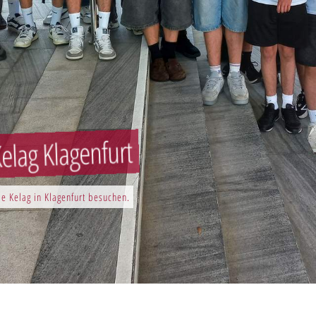
elag Klagenfurt
e Kelag in Klagenfurt besuchen.