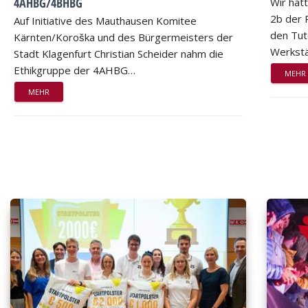
4AHBG/4BHBG
Wir hat
2b der 
Auf Initiative des Mauthausen Komitee
den Tut
Kärnten/Koroška und des Bürgermeisters der
Werkstä
Stadt Klagenfurt Christian Scheider nahm die
Ethikgruppe der 4AHBG…
MEHR
MEHR