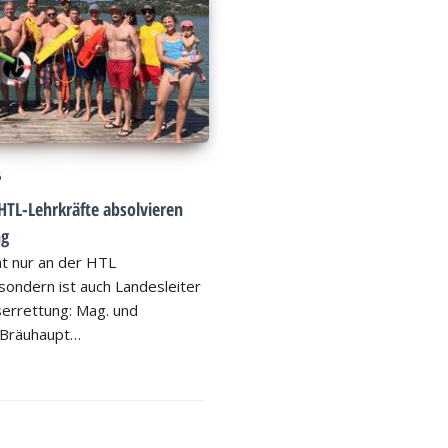
6
HTL-Lehrkräfte absolvieren
ng
ht nur an der HTL
ondern ist auch Landesleiter
errettung: Mag. und
 Bräuhaupt…