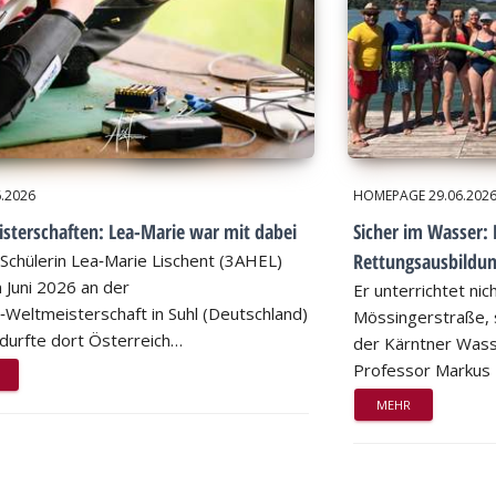
6.2026
HOMEPAGE
29.06.202
sterschaften: Lea-Marie war mit dabei
Sicher im Wasser: 
Rettungsausbildu
Schülerin Lea‑Marie Lischent (3AHEL)
 Juni 2026 an der
Er unterrichtet nic
n‑Weltmeisterschaft in Suhl (Deutschland)
Mössingerstraße, s
d durfte dort Österreich…
der Kärntner Wass
Professor Markus
MEHR