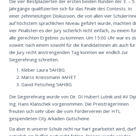
Die vier Bestplazierten der ersten beiden Runden der 3. – 5.
Jahrgänge qualifizierten sich für das Finale des Contests. In
einer zehnminütigen Diskussion, die von allen vier SchülerInn
auf höchstem sprachlichen Niveau geführt wurde, machten d
vier Finalisten es der Jury sicherlich nicht einfach, zu einem fü
alle gerechten Ergebnis zu kommen. Um 15:00 Uhr war es d
soweit: nach einem sowohl für die KandidatInnen als auch für
die Jury recht anstrengenden Tag konnten wir endlich zur
Siegerehrung schreiten.
Kleber Laura 5AHBG
Marco Kriessmann 4AHET
David Petschnig 5AHBG
Die Siegerehrung wurde von Dir. DI Hubert Lutnik und AV Dipl
Ing. Hans Klanschek vorgenommen. Die PreisträgerInnen
freuten sich sehr über die vom Förderverein der HTL
gespendeten City Arkaden Gutscheine.
Da aber in unserer Schule nicht nur hart gearbeitet wird, dur