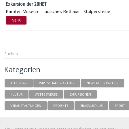
Exkursion der 2BHET
Kärnten.Museum - jüdisches Bethaus - Stolpersteine
MEHR
Kategorien
ALLE NEWS
WIRTSCHAFTSPARTNER
NEWS FEED (TWEETS)
KULTUR
WETTBEWERBE
EXKURSIONEN
VERANSTALTUNGEN
PROJEKTE
ERASMUSPLUS
SPORT