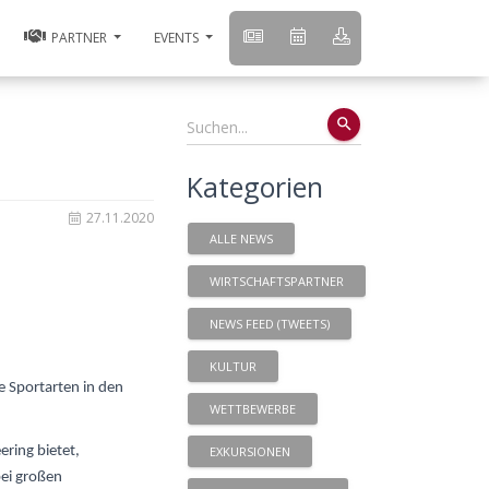
PARTNER
EVENTS
search
Kategorien
27.11.2020
ALLE NEWS
WIRTSCHAFTSPARTNER
NEWS FEED (TWEETS)
KULTUR
ie Sportarten in den
WETTBEWERBE
EXKURSIONEN
ering bietet,
bei großen