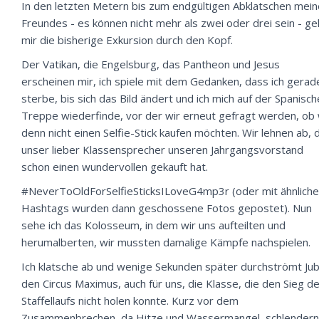
In den letzten Metern bis zum endgültigen Abklatschen mei
Freundes - es können nicht mehr als zwei oder drei sein - ge
mir die bisherige Exkursion durch den Kopf.
Der
Vatikan
, die
Engelsburg
, das
Pantheon
und Jesus
erscheinen mir, ich spiele mit dem Gedanken, dass ich gerad
sterbe, bis sich das Bild ändert und ich mich auf der
Spanisch
Treppe
wiederfinde, vor der wir erneut gefragt werden, ob 
denn nicht einen Selfie-Stick kaufen möchten. Wir lehnen ab, 
unser lieber Klassensprecher unseren Jahrgangsvorstand
schon einen wundervollen gekauft hat.
#NeverToOldForSelfieSticksILoveG4mp3r (oder mit ähnlich
Hashtags wurden dann geschossene Fotos gepostet). Nun
sehe ich das
Kolosseum
, in dem wir uns aufteilten und
herumalberten, wir mussten damalige Kämpfe nachspielen.
Ich klatsche ab und wenige Sekunden später durchströmt Jub
den
Circus Maximus
, auch für uns, die Klasse, die den Sieg d
Staffellaufs nicht holen konnte. Kurz vor dem
Zusammenbrechen, da Hitze und Wassermangel, schlendern