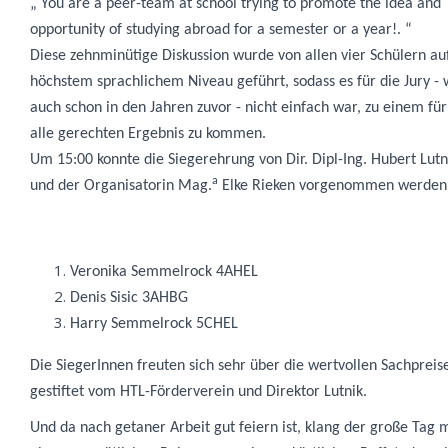
„ You are a peer-team at school trying to promote the idea and
opportunity of studying abroad for a semester or a year!. “
Diese zehnminütige Diskussion wurde von allen vier Schülern au
höchstem sprachlichem Niveau geführt, sodass es für die Jury - 
auch schon in den Jahren zuvor - nicht einfach war, zu einem für
alle gerechten Ergebnis zu kommen.
Um 15:00 konnte die Siegerehrung von
Dir. Dipl-Ing. Hubert Lutn
a
und der Organisatorin
Mag.
Elke Rieken
vorgenommen werden
Veronika Semmelrock 4AHEL
Denis Sisic 3AHBG
Harry Semmelrock 5CHEL
Die SiegerInnen freuten sich sehr über die wertvollen Sachpreis
gestiftet vom HTL-Förderverein und Direktor Lutnik.
Und da nach getaner Arbeit gut feiern ist, klang der große Tag m