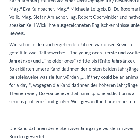
Karin Jammer
) stellten vor einer sechsköpfigen Jury bestehend 
a
a
Mag.
Eva Kainbacher, Mag.
Michaela Leitgeb, DI Dr. Rosemar
Velik, Mag. Stefan Amlacher, Ing. Robert Oberwinkler
und nativ
speaker
Kelli Wick
ihre ausgezeichneten Englischkenntnisse unte
Beweis.
Wie schon in den vorhergehenden Jahren war unser Bewerb
geteilt in zwei
Teilbewerbe: „ The young ones“ (erste und zweite
Jahrgänge) und „The older ones“ (dritte bis fünfte Jahrgänge).
So erklärten unsere KandidatInnen der ersten beiden Jahrgänge
beispielsweise was sie tun würden „… if they could be an animal
for a day “, wogegen die KandidatInnen der höheren Jahrgänge
Themen wie „ Do you believe that smartphone addicition is a
serious problem?“ mit großer Wortgewandtheit präsentierten.
Die KandidatInnen der ersten zwei Jahrgänge wurden in zwei
Runden gewertet.