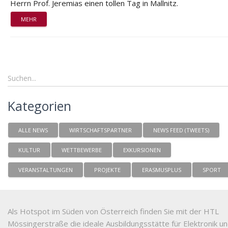
Herrn Prof. Jeremias einen tollen Tag in Mallnitz.
MEHR
Kategorien
ALLE NEWS
WIRTSCHAFTSPARTNER
NEWS FEED (TWEETS)
KULTUR
WETTBEWERBE
EXKURSIONEN
VERANSTALTUNGEN
PROJEKTE
ERASMUSPLUS
SPORT
Als Hotspot im Süden von Österreich finden Sie mit der HTL
Mössingerstraße die ideale Ausbildungsstätte für Elektronik u