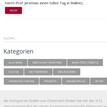
Herrn Prof. Jeremias einen tollen Tag in Mallnitz.
MEHR
Kategorien
ALLE NEWS
WIRTSCHAFTSPARTNER
NEWS FEED (TWEETS)
KULTUR
WETTBEWERBE
EXKURSIONEN
VERANSTALTUNGEN
PROJEKTE
ERASMUSPLUS
SPORT
Als Hotspot im Süden von Österreich finden Sie mit der HTL
Mössingerstraße die ideale Ausbildungsstätte für Elektronik u