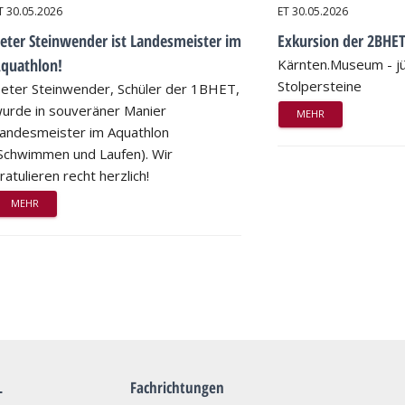
T
30.05.2026
ET
30.05.2026
eter Steinwender ist Landesmeister im
Exkursion der 2BHE
quathlon!
Kärnten.Museum - jü
Stolpersteine
eter Steinwender, Schüler der 1BHET,
urde in souveräner Manier
MEHR
andesmeister im Aquathlon
Schwimmen und Laufen). Wir
ratulieren recht herzlich!
MEHR
L
Fachrichtungen