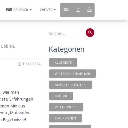
PARTNER
EVENTS
search
 Cobián,
Kategorien
ALLE NEWS
19.10.2024
WIRTSCHAFTSPARTNER
NEWS FEED (TWEETS)
n, wie man
KULTUR
erste Erfahrungen
enen Mix aus
WETTBEWERBE
ema „Motivation
EXKURSIONEN
n Ergebnisse!