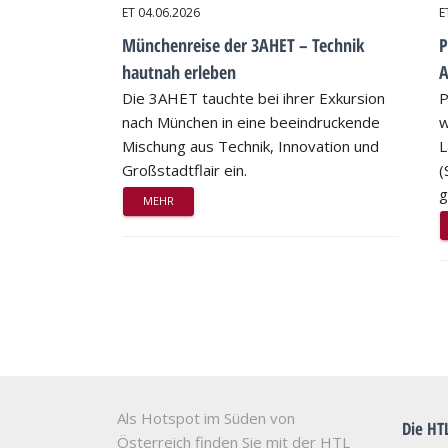
ET
04.06.2026
E
Münchenreise der 3AHET – Technik
P
hautnah erleben
A
Die 3AHET tauchte bei ihrer Exkursion
P
nach München in eine beeindruckende
w
Mischung aus Technik, Innovation und
L
Großstadtflair ein.
(
g
MEHR
Als Hotspot im Süden von
Die HT
Österreich finden Sie mit der HTL