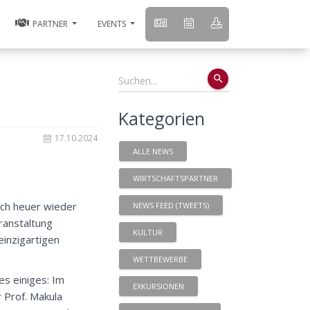
PARTNER
EVENTS
search
Kategorien
17.10.2024
ALLE NEWS
WIRTSCHAFTSPARTNER
uch heuer wieder
NEWS FEED (TWEETS)
ranstaltung
KULTUR
einzigartigen
WETTBEWERBE
es einiges: Im
EXKURSIONEN
 Prof. Makula