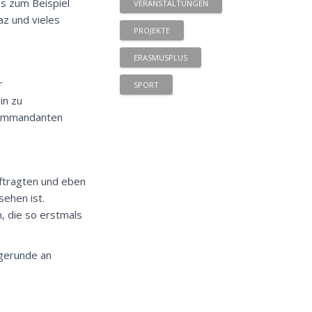
es zum Beispiel
VERANSTALTUNGEN
z und vieles
PROJEKTE
ERASMUSPLUS
r
SPORT
in zu
nkommandanten
ftragten und eben
ehen ist.
, die so erstmals
agerunde an