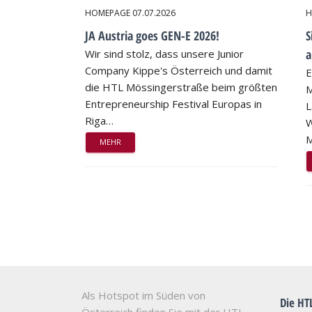
HOMEPAGE
07.07.2026
H
JA Austria goes GEN-E 2026!
S
a
Wir sind stolz, dass unsere Junior
Company Kippe's Österreich und damit
E
die HTL Mössingerstraße beim größten
M
Entrepreneurship Festival Europas in
L
Riga…
W
M
MEHR
Als Hotspot im Süden von
Die HT
Österreich finden Sie mit der HTL