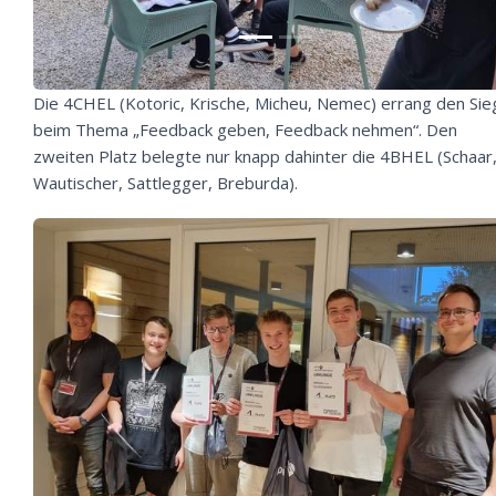
Die 4CHEL (Kotoric, Krische, Micheu, Nemec) errang den Sie
beim Thema „Feedback geben, Feedback nehmen“. Den
zweiten Platz belegte nur knapp dahinter die 4BHEL (Schaar
Wautischer, Sattlegger, Breburda).