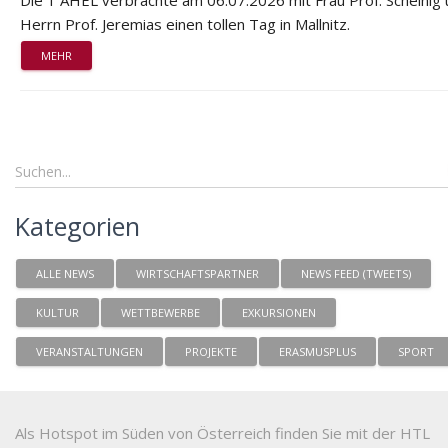
Die 1 AHEL verbrachte am 06.07.2026 mit Frau Prof. Scheinig
Herrn Prof. Jeremias einen tollen Tag in Mallnitz.
MEHR
Kategorien
ALLE NEWS
WIRTSCHAFTSPARTNER
NEWS FEED (TWEETS)
KULTUR
WETTBEWERBE
EXKURSIONEN
VERANSTALTUNGEN
PROJEKTE
ERASMUSPLUS
SPORT
Als Hotspot im Süden von Österreich finden Sie mit der HTL