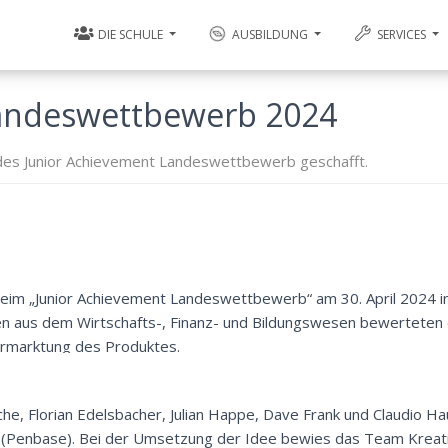
DIE SCHULE
AUSBILDUNG
SERVICES
Landeswettbewerb 2024
e des Junior Achievement Landeswettbewerb geschafft.
eim „Junior Achievement Landeswettbewerb“ am 30. April 2024 i
en aus dem Wirtschafts-, Finanz- und Bildungswesen bewerteten
Vermarktung des Produktes.
che
,
Florian Edelsbacher
,
Julian Happe
,
Dave Frank
und
Claudio H
(
Penbase
). Bei der Umsetzung der Idee bewies das Team Kreati