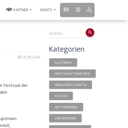
PARTNER
EVENTS
search
Kategorien
05.05.2024
ALLE NEWS
WIRTSCHAFTSPARTNER
m Festsaal der
NEWS FEED (TWEETS)
 den
KULTUR
WETTBEWERBE
auptmann
EXKURSIONEN
vität,