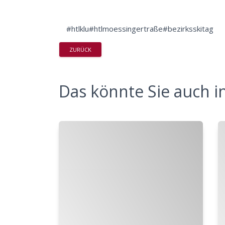
#htlklu#htlmoessingertraße#bezirksskitag
ZURÜCK
Das könnte Sie auch in