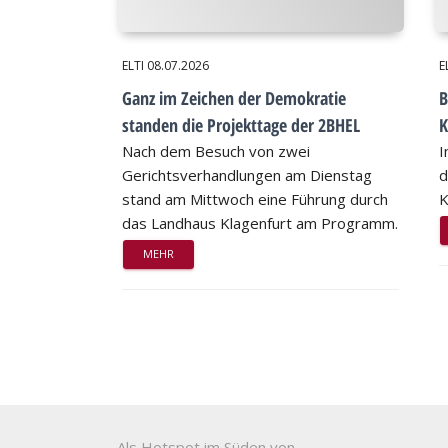
ELTI
08.07.2026
E
Ganz im Zeichen der Demokratie
B
standen die Projekttage der 2BHEL
K
Nach dem Besuch von zwei
I
Gerichtsverhandlungen am Dienstag
d
stand am Mittwoch eine Führung durch
K
das Landhaus Klagenfurt am Programm.
MEHR
Als Hotspot im Süden von