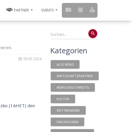
PARTNER
EVENTS
search
ieren.
Kategorien
09.02.2024
ALLE NEWS
WIRTSCHAFTSPARTNER
NEWS FEED (TWEETS)
KULTUR
rezko (1AHET) den
WETTBEWERBE
EXKURSIONEN