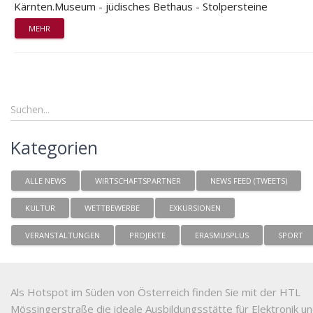
Kärnten.Museum - jüdisches Bethaus - Stolpersteine
MEHR
Kategorien
ALLE NEWS
WIRTSCHAFTSPARTNER
NEWS FEED (TWEETS)
KULTUR
WETTBEWERBE
EXKURSIONEN
VERANSTALTUNGEN
PROJEKTE
ERASMUSPLUS
SPORT
Als Hotspot im Süden von Österreich finden Sie mit der HTL
Mössingerstraße die ideale Ausbildungsstätte für Elektronik u