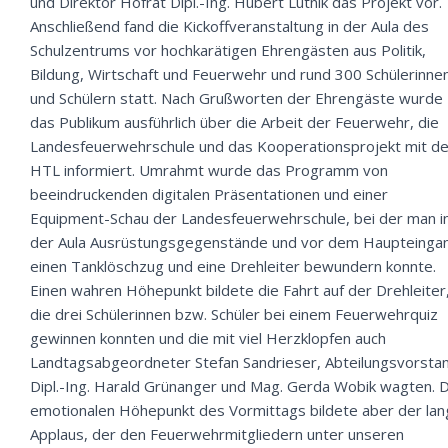
und Direktor Hofrat Dipl.-Ing. Hubert Lutnik das Projekt vor.
Anschließend fand die Kickoffveranstaltung in der Aula des
Schulzentrums vor hochkarätigen Ehrengästen aus Politik,
Bildung, Wirtschaft und Feuerwehr und rund 300 Schülerinne
und Schülern statt. Nach Grußworten der Ehrengäste wurde
das Publikum ausführlich über die Arbeit der Feuerwehr, die
Landesfeuerwehrschule und das Kooperationsprojekt mit de
HTL informiert. Umrahmt wurde das Programm von
beeindruckenden digitalen Präsentationen und einer
Equipment-Schau der Landesfeuerwehrschule, bei der man i
der Aula Ausrüstungsgegenstände und vor dem Haupteinga
einen Tanklöschzug und eine Drehleiter bewundern konnte.
Einen wahren Höhepunkt bildete die Fahrt auf der Drehleiter
die drei Schülerinnen bzw. Schüler bei einem Feuerwehrquiz
gewinnen konnten und die mit viel Herzklopfen auch
Landtagsabgeordneter Stefan Sandrieser, Abteilungsvorsta
Dipl.-Ing. Harald Grünanger und Mag. Gerda Wobik wagten. 
emotionalen Höhepunkt des Vormittags bildete aber der la
Applaus, der den Feuerwehrmitgliedern unter unseren