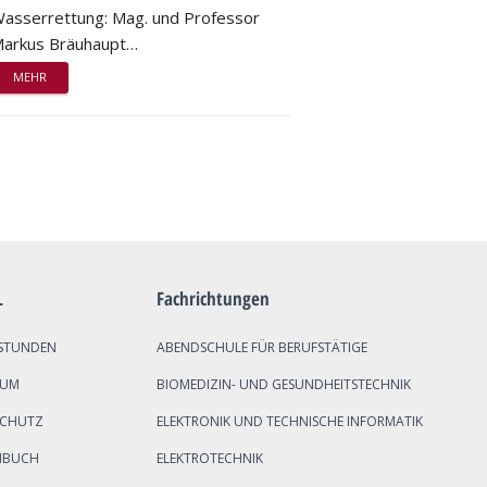
asserrettung: Mag. und Professor
arkus Bräuhaupt…
MEHR
L
Fachrichtungen
STUNDEN
ABENDSCHULE FÜR BERUFSTÄTIGE
SUM
BIOMEDIZIN- UND GESUNDHEITSTECHNIK
SCHUTZ
ELEKTRONIK UND TECHNISCHE INFORMATIK
NBUCH
ELEKTROTECHNIK