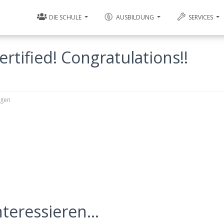
DIE SCHULE
AUSBILDUNG
SERVICES
ertified! Congratulations!!
ngen
teressieren...