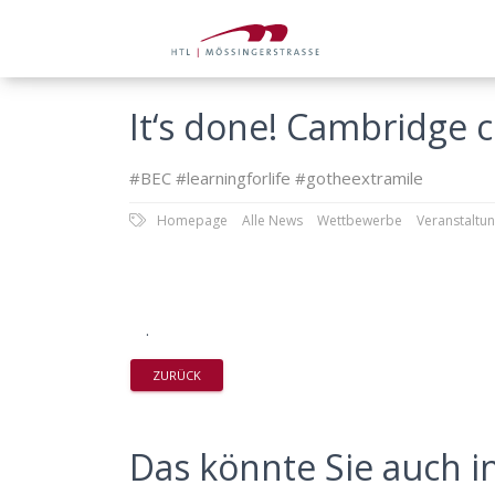
It‘s done! Cambridge c
#BEC #learningforlife #gotheextramile
Homepage
Alle News
Wettbewerbe
Veranstaltu
.
ZURÜCK
Das könnte Sie auch in