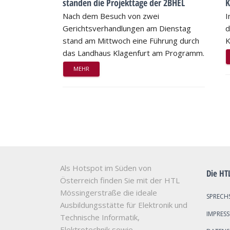
standen die Projekttage der 2BHEL
K
Nach dem Besuch von zwei
I
Gerichtsverhandlungen am Dienstag
d
stand am Mittwoch eine Führung durch
K
das Landhaus Klagenfurt am Programm.
MEHR
Als Hotspot im Süden von
Die HT
Österreich finden Sie mit der HTL
Mössingerstraße die ideale
SPRECH
Ausbildungsstätte für Elektronik und
IMPRES
Technische Informatik,
Elektrotechnik sowie