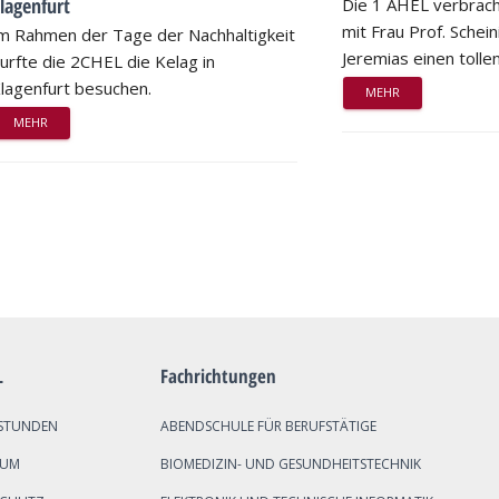
lagenfurt
Die 1 AHEL verbrac
mit Frau Prof. Schei
m Rahmen der Tage der Nachhaltigkeit
Jeremias einen tollen
urfte die 2CHEL die Kelag in
lagenfurt besuchen.
MEHR
MEHR
L
Fachrichtungen
STUNDEN
ABENDSCHULE FÜR BERUFSTÄTIGE
SUM
BIOMEDIZIN- UND GESUNDHEITSTECHNIK