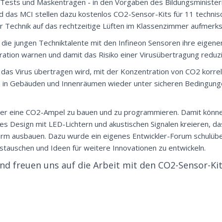
n Tests und Maskentragen - in den Vorgaben des Bildungsministe
und das MCI stellen dazu kostenlos CO2-Sensor-Kits für 11 techni
ter Technik auf das rechtzeitige Lüften im Klassenzimmer aufmer
 die jungen Techniktalente mit den Infineon Sensoren ihre eigenen
tion warnen und damit das Risiko einer Virusübertragung reduzi
 das Virus übertragen wird, mit der Konzentration von CO2 korrel
 in Gebäuden und Innenräumen wieder unter sicheren Bedingunge
hüler eine CO2-Ampel zu bauen und zu programmieren. Damit könne
les Design mit LED-Lichtern und akustischen Signalen kreieren, 
tform ausbauen. Dazu wurde ein eigenes Entwickler-Forum schulüb
stauschen und Ideen für weitere Innovationen zu entwickeln.
und freuen uns auf die Arbeit mit den CO2-Sensor-Kits