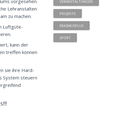
riums vorgesehen.
VERANSTALTUNGEN
sche Lehranstalten
PROJEKTE
ksam zu machen.
ERASMUSPLUS
 Luftgüte-
eren.
SPORT
iert, kann der
n treffen können
n sie ihre Hard-
das System steuern
ergreifend
!!!