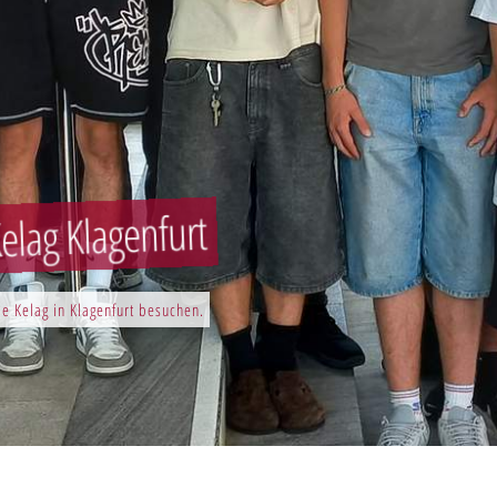
elag Klagenfurt
e Kelag in Klagenfurt besuchen.