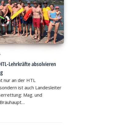
6
HTL-Lehrkräfte absolvieren
ng
ht nur an der HTL
ondern ist auch Landesleiter
errettung: Mag. und
 Bräuhaupt…