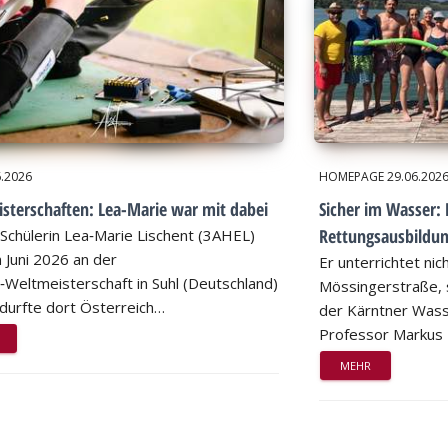
6.2026
HOMEPAGE
29.06.202
sterschaften: Lea-Marie war mit dabei
Sicher im Wasser: 
Rettungsausbildu
Schülerin Lea‑Marie Lischent (3AHEL)
 Juni 2026 an der
Er unterrichtet nic
n‑Weltmeisterschaft in Suhl (Deutschland)
Mössingerstraße, s
d durfte dort Österreich…
der Kärntner Wass
Professor Markus
MEHR