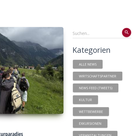
search
Kategorien
ALLE NEWS
WIRTSCHAFTSPARTNER
NEWS FEED (TWEETS)
KULTUR
WETTBEWERBE
EXKURSIONEN
urparadies
VERANSTALTUNGEN