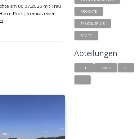
chte am 06.07.2026 mit Frau
PROJEKTE
 Herrn Prof. Jeremias einen
tz.
ERASMUSPLUS
SPORT
Abteilungen
ELTI
BMGT
ET
FS