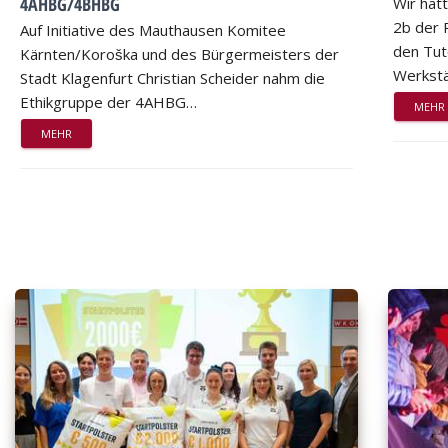
4AHBG/4BHBG
Wir hat
2b der 
Auf Initiative des Mauthausen Komitee
den Tut
Kärnten/Koroška und des Bürgermeisters der
Werkstä
Stadt Klagenfurt Christian Scheider nahm die
Ethikgruppe der 4AHBG…
MEHR
MEHR