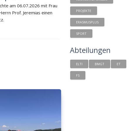
chte am 06.07.2026 mit Frau
PROJEKTE
 Herrn Prof. Jeremias einen
tz.
ERASMUSPLUS
SPORT
Abteilungen
ELTI
BMGT
ET
FS