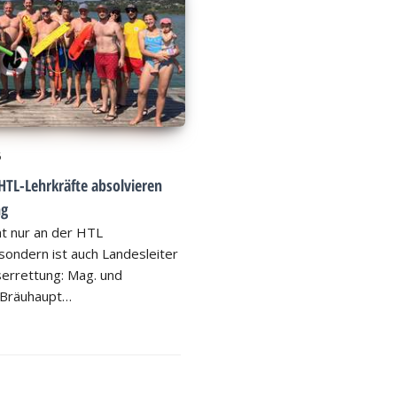
6
HTL-Lehrkräfte absolvieren
ng
ht nur an der HTL
ondern ist auch Landesleiter
errettung: Mag. und
 Bräuhaupt…