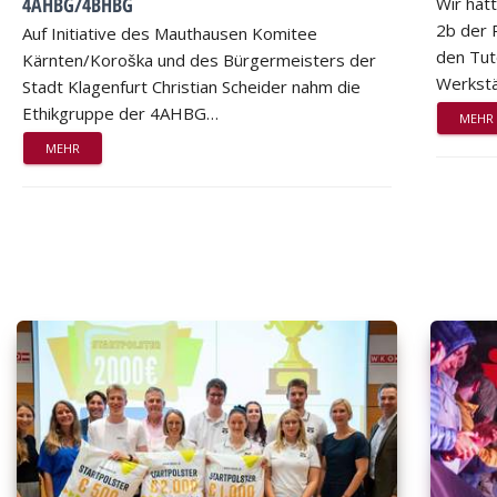
4AHBG/4BHBG
Wir hat
2b der 
Auf Initiative des Mauthausen Komitee
den Tut
Kärnten/Koroška und des Bürgermeisters der
Werkstä
Stadt Klagenfurt Christian Scheider nahm die
Ethikgruppe der 4AHBG…
MEHR
MEHR