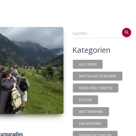
search
Kategorien
ALLE NEWS
WIRTSCHAFTSPARTNER
NEWS FEED (TWEETS)
KULTUR
WETTBEWERBE
EXKURSIONEN
urparadies
VERANSTALTUNGEN