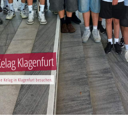
elag Klagenfurt
e Kelag in Klagenfurt besuchen.