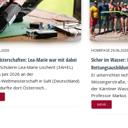
6.2026
HOMEPAGE
29.06.202
sterschaften: Lea-Marie war mit dabei
Sicher im Wasser: 
Rettungsausbildu
Schülerin Lea‑Marie Lischent (3AHEL)
 Juni 2026 an der
Er unterrichtet nic
n‑Weltmeisterschaft in Suhl (Deutschland)
Mössingerstraße, s
d durfte dort Österreich…
der Kärntner Wass
Professor Markus
MEHR