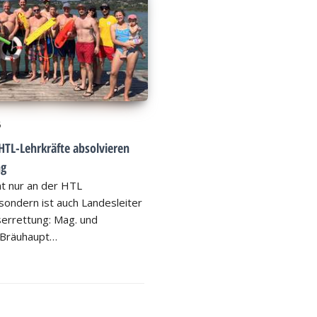
6
HTL-Lehrkräfte absolvieren
ng
ht nur an der HTL
ondern ist auch Landesleiter
errettung: Mag. und
 Bräuhaupt…