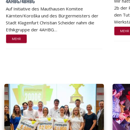
4AHBG/4BHBG
Wir hat
2b der 
Auf Initiative des Mauthausen Komitee
den Tut
Kärnten/Koroška und des Bürgermeisters der
Werkstä
Stadt Klagenfurt Christian Scheider nahm die
Ethikgruppe der 4AHBG…
MEHR
MEHR