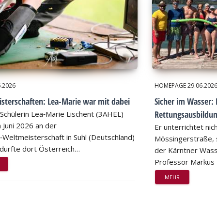
6.2026
HOMEPAGE
29.06.202
sterschaften: Lea-Marie war mit dabei
Sicher im Wasser: 
Rettungsausbildu
Schülerin Lea‑Marie Lischent (3AHEL)
 Juni 2026 an der
Er unterrichtet nic
n‑Weltmeisterschaft in Suhl (Deutschland)
Mössingerstraße, s
d durfte dort Österreich…
der Kärntner Wass
Professor Markus
MEHR