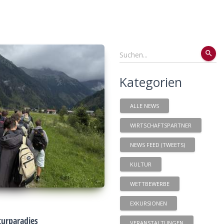
search
Kategorien
ALLE NEWS
WIRTSCHAFTSPARTNER
NEWS FEED (TWEETS)
KULTUR
WETTBEWERBE
EXKURSIONEN
urparadies
VERANSTALTUNGEN