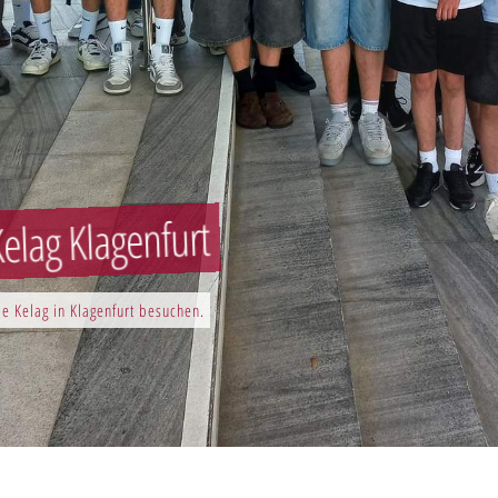
elag Klagenfurt
e Kelag in Klagenfurt besuchen.