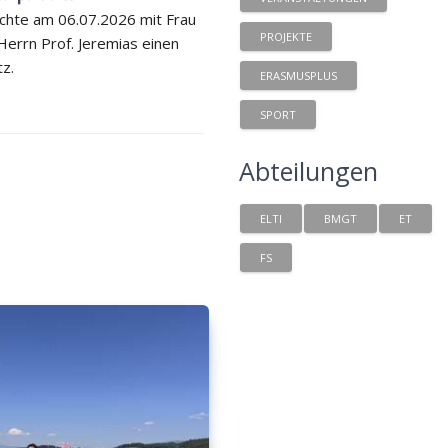
chte am 06.07.2026 mit Frau
PROJEKTE
 Herrn Prof. Jeremias einen
tz.
ERASMUSPLUS
SPORT
Abteilungen
ELTI
BMGT
ET
FS