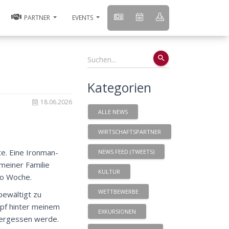
PARTNER
EVENTS
search
Kategorien
18.06.2026
ALLE NEWS
WIRTSCHAFTSPARTNER
e. Eine Ironman-
NEWS FEED (TWEETS)
meiner Familie
KULTUR
ro Woche.
WETTBEWERBE
bewältigt zu
mpf hinter meinem
EXKURSIONEN
 vergessen werde.