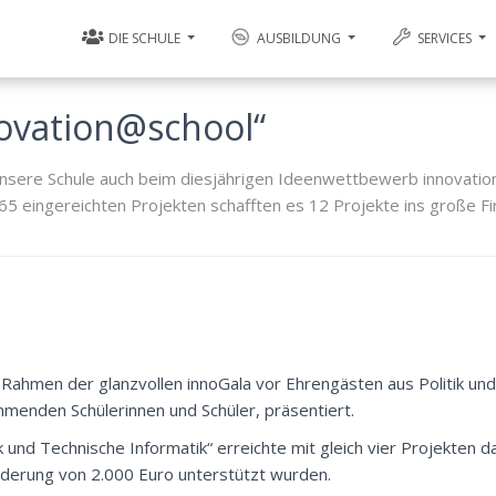
DIE SCHULE
AUSBILDUNG
SERVICES
novation@school“
unsere Schule auch beim diesjährigen Ideenwettbewerb innovati
65 eingereichten Projekten schafften es 12 Projekte ins große Fi
ahmen der glanzvollen innoGala vor Ehrengästen aus Politik und
hmenden Schülerinnen und Schüler, präsentiert.
 und Technische Informatik“ erreichte mit gleich vier Projekten da
örderung von 2.000 Euro unterstützt wurden.