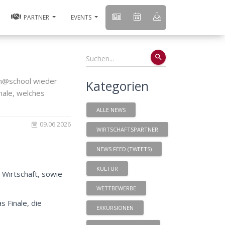
PARTNER
EVENTS
search
on@school wieder
Kategorien
nale, welches
ALLE NEWS
09.06.2026
WIRTSCHAFTSPARTNER
NEWS FEED (TWEETS)
KULTUR
 Wirtschaft, sowie
WETTBEWERBE
s Finale, die
EXKURSIONEN