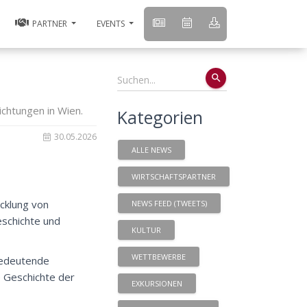
PARTNER
EVENTS
search
chtungen in Wien.
Kategorien
30.05.2026
ALLE NEWS
WIRTSCHAFTSPARTNER
icklung von
NEWS FEED (TWEETS)
eschichte und
KULTUR
WETTBEWERBE
bedeutende
e Geschichte der
EXKURSIONEN