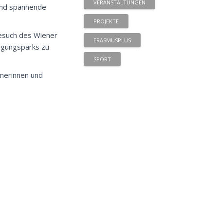
VERANSTALTUNGEN
 und spannende
PROJEKTE
Besuch des Wiener
ERASMUSPLUS
nügungsparks zu
SPORT
hmerinnen und