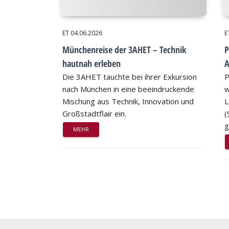
ET
04.06.2026
E
Münchenreise der 3AHET – Technik
P
hautnah erleben
A
Die 3AHET tauchte bei ihrer Exkursion
P
nach München in eine beeindruckende
w
Mischung aus Technik, Innovation und
L
Großstadtflair ein.
(
g
MEHR