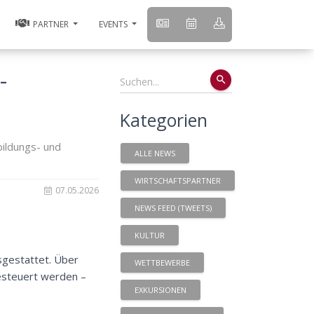
PARTNER
EVENTS
-
search
Kategorien
bildungs- und
ALLE NEWS
WIRTSCHAFTSPARTNER
07.05.2026
NEWS FEED (TWEETS)
KULTUR
usgestattet. Über
WETTBEWERBE
gesteuert werden –
EXKURSIONEN