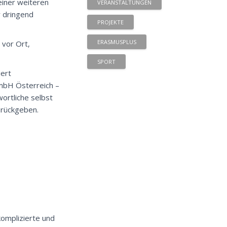
einer weiteren
VERANSTALTUNGEN
r dringend
PROJEKTE
ERASMUSPLUS
 vor Ort,
SPORT
iert
GmbH Österreich –
ortliche selbst
urückgeben.
komplizierte und