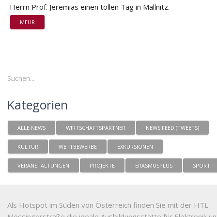
Herrn Prof. Jeremias einen tollen Tag in Mallnitz.
MEHR
Kategorien
ALLE NEWS
WIRTSCHAFTSPARTNER
NEWS FEED (TWEETS)
KULTUR
WETTBEWERBE
EXKURSIONEN
VERANSTALTUNGEN
PROJEKTE
ERASMUSPLUS
SPORT
Als Hotspot im Süden von Österreich finden Sie mit der HTL
Mössingerstraße die ideale Ausbildungsstätte für Elektronik u