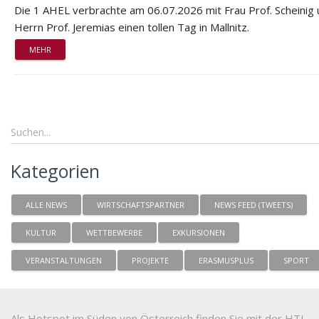
Die 1 AHEL verbrachte am 06.07.2026 mit Frau Prof. Scheinig
Herrn Prof. Jeremias einen tollen Tag in Mallnitz.
MEHR
Kategorien
ALLE NEWS
WIRTSCHAFTSPARTNER
NEWS FEED (TWEETS)
KULTUR
WETTBEWERBE
EXKURSIONEN
VERANSTALTUNGEN
PROJEKTE
ERASMUSPLUS
SPORT
Als Hotspot im Süden von Österreich finden Sie mit der HTL