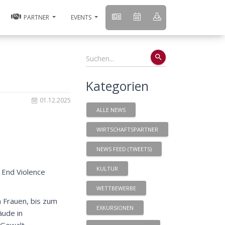
PARTNER
EVENTS
search
Kategorien
01.12.2025
ALLE NEWS
WIRTSCHAFTSPARTNER
NEWS FEED (TWEETS)
KULTUR
 End Violence
WETTBEWERBE
 Frauen, bis zum
EXKURSIONEN
äude in