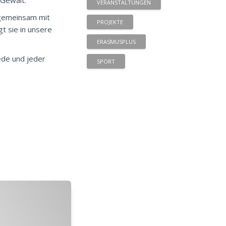
 Gewalt.
VERANSTALTUNGEN
t gemeinsam mit
PROJEKTE
t sie in unsere
ERASMUSPLUS
ede und jeder
SPORT