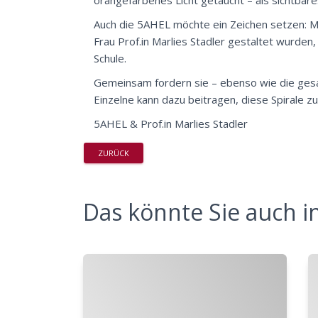
orangefarbenes Licht getaucht – als sichtbare
Auch die 5AHEL möchte ein Zeichen setzen: Mit
Frau Prof.in Marlies Stadler gestaltet wurde
Schule.
Gemeinsam fordern sie – ebenso wie die ges
Einzelne kann dazu beitragen, diese Spirale z
5AHEL & Prof.in Marlies Stadler
ZURÜCK
Das könnte Sie auch in