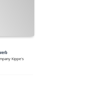
werb
Company Kippe's