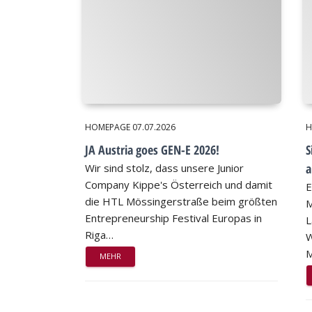
HOMEPAGE
07.07.2026
H
JA Austria goes GEN-E 2026!
S
a
Wir sind stolz, dass unsere Junior
Company Kippe's Österreich und damit
E
die HTL Mössingerstraße beim größten
M
Entrepreneurship Festival Europas in
L
Riga…
W
M
MEHR