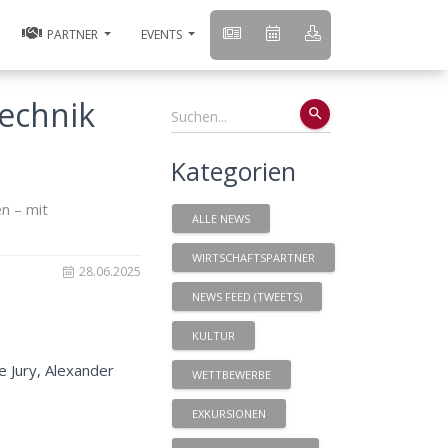
PARTNER
EVENTS
Technik
search
Kategorien
n – mit
ALLE NEWS
WIRTSCHAFTSPARTNER
28.06.2025
NEWS FEED (TWEETS)
KULTUR
e Jury, Alexander
WETTBEWERBE
EXKURSIONEN