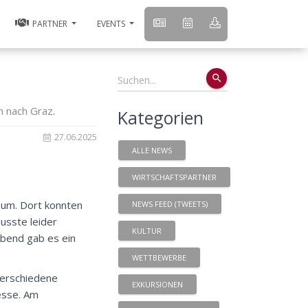
PARTNER
EVENTS
search
n nach Graz.
Kategorien
27.06.2025
ALLE NEWS
WIRTSCHAFTSPARTNER
eum. Dort konnten
NEWS FEED (TWEETS)
usste leider
KULTUR
Abend gab es ein
WETTBEWERBE
verschiedene
EXKURSIONEN
esse. Am