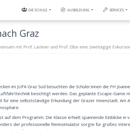
DIE SCHULE
AUSBILDUNG
SERVICES
nach Graz
nsam mit Prof. Lackner und Prof. Elbe eine zweitägige Exkursio
cken im JUFA Graz Süd besuchten die Schüler:innen die FH Joann
Luftfahrttechnik besichtigt werden. Das geplante Escape-Game m
eit für eine selbstständige Erkundung der Grazer Innenstadt. Am 
mosphäre.
st auf dem Programm. Die Klasse erhielt spannende Einblicke in 
ders der professionelle Rennsimulator sorgte für großes Inter