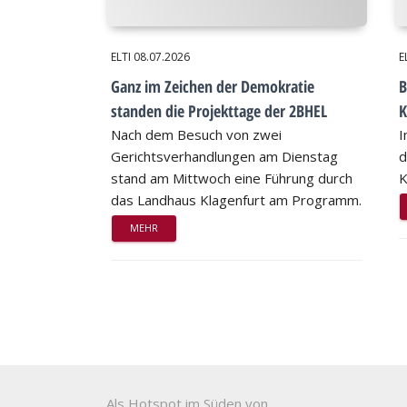
ELTI
08.07.2026
E
Ganz im Zeichen der Demokratie
B
standen die Projekttage der 2BHEL
K
Nach dem Besuch von zwei
I
Gerichtsverhandlungen am Dienstag
d
stand am Mittwoch eine Führung durch
K
das Landhaus Klagenfurt am Programm.
MEHR
Als Hotspot im Süden von