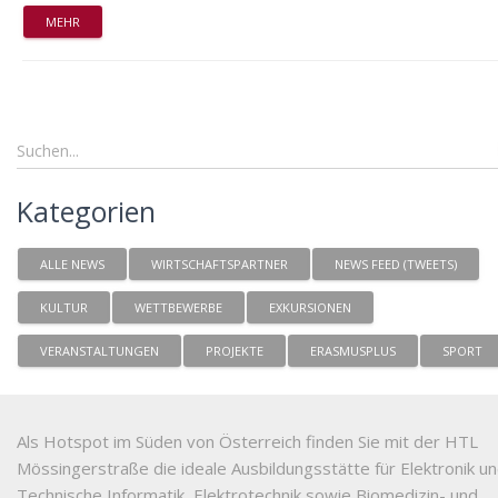
MEHR
Kategorien
ALLE NEWS
WIRTSCHAFTSPARTNER
NEWS FEED (TWEETS)
KULTUR
WETTBEWERBE
EXKURSIONEN
VERANSTALTUNGEN
PROJEKTE
ERASMUSPLUS
SPORT
Als Hotspot im Süden von Österreich finden Sie mit der HTL
Mössingerstraße die ideale Ausbildungsstätte für Elektronik u
Technische Informatik, Elektrotechnik sowie Biomedizin- und