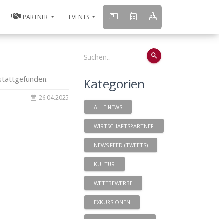
PARTNER
EVENTS
search
stattgefunden.
Kategorien
26.04.2025
ALLE NEWS
WIRTSCHAFTSPARTNER
NEWS FEED (TWEETS)
KULTUR
WETTBEWERBE
EXKURSIONEN