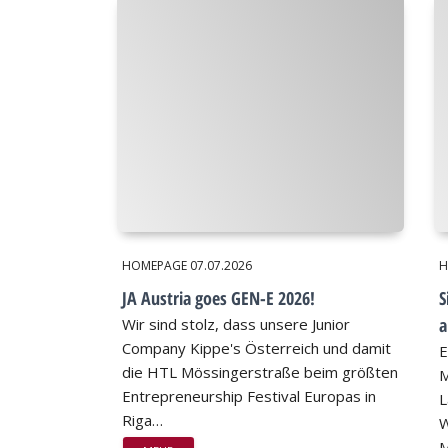
HOMEPAGE
07.07.2026
H
JA Austria goes GEN-E 2026!
S
a
Wir sind stolz, dass unsere Junior
Company Kippe's Österreich und damit
E
die HTL Mössingerstraße beim größten
M
Entrepreneurship Festival Europas in
L
Riga…
W
M