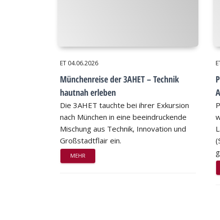
ET
04.06.2026
E
Münchenreise der 3AHET – Technik
P
hautnah erleben
A
Die 3AHET tauchte bei ihrer Exkursion
P
nach München in eine beeindruckende
w
Mischung aus Technik, Innovation und
L
Großstadtflair ein.
(
g
MEHR