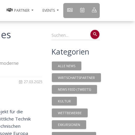
PARTNER
EVENTS
hes
search
Kategorien
r moderne
ALLE NEWS
WIRTSCHAFTSPARTNER
27.03.2025
NEWS FEED (TWEETS)
KULTUR
jekt für die
WETTBEWERBE
ttliche Technik
EXKURSIONEN
echnischen
n sowie Europa