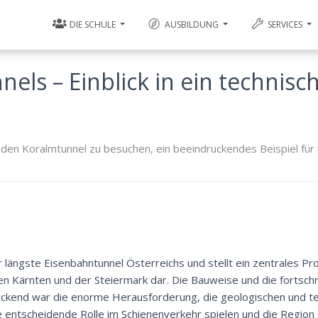
DIE SCHULE
AUSBILDUNG
SERVICES
els – Einblick in ein technisc
t, den Koralmtunnel zu besuchen, ein beeindruckendes Beispiel fü
 längste Eisenbahntunnel Österreichs und stellt ein zentrales Pro
Kärnten und der Steiermark dar. Die Bauweise und die fortschri
ruckend war die enorme Herausforderung, die geologischen und t
e entscheidende Rolle im Schienenverkehr spielen und die Regio