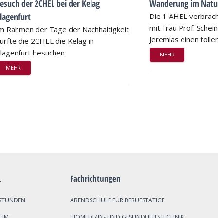
esuch der 2CHEL bei der Kelag
Wanderung im Natu
lagenfurt
Die 1 AHEL verbrac
mit Frau Prof. Schei
m Rahmen der Tage der Nachhaltigkeit
Jeremias einen tollen
urfte die 2CHEL die Kelag in
lagenfurt besuchen.
MEHR
MEHR
L
Fachrichtungen
STUNDEN
ABENDSCHULE FÜR BERUFSTÄTIGE
SUM
BIOMEDIZIN- UND GESUNDHEITSTECHNIK