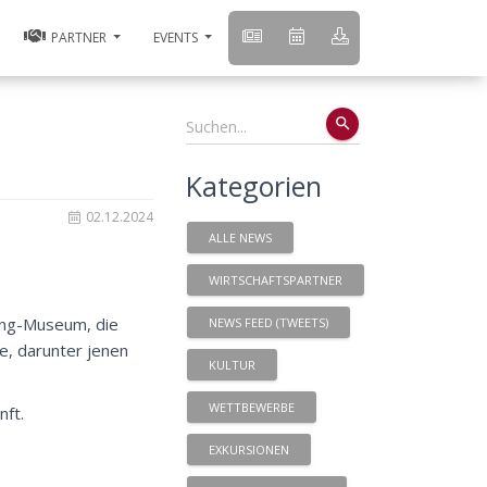
PARTNER
EVENTS
search
Kategorien
02.12.2024
ALLE NEWS
WIRTSCHAFTSPARTNER
ing-Museum, die
NEWS FEED (TWEETS)
, darunter jenen
KULTUR
WETTBEWERBE
nft.
EXKURSIONEN